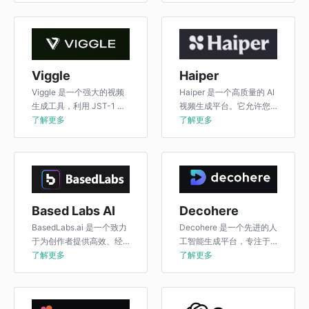
像的模型。
Viggle
Haiper
Viggle 是一个强大的视频
Haiper 是一个高质量的 AI
生成工具，利用 JST-1 模
视频生成平台。它允许您
型实现视频和 3D 动画的
了解更多
根据文本提示或图像创建
了解更多
创造。
视频。
Based Labs AI
Decohere
BasedLabs.ai 是一个致力
Decohere 是一个先进的人
于为创作者提供高效、经
工智能生成平台，专注于
济的视频生成解决方案的
了解更多
提供快速、创造性的视觉
了解更多
平台。
内容生成服务。