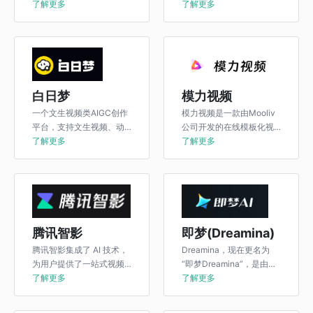
了解更多
作模式，推出的一站式AI
了解更多
视频创作平台，寻光目标
是让视频生成编辑过程像
操作PPT一样简单。
白日梦
模力视频
一个文生视频类AIGC创作
模力视频是一款由Mooliv
平台，支持文生视频、动
公司开发的在线模板化视
态画面、AI角色生成、人
了解更多
频制作工具。它旨在为电
了解更多
物/场景一致性，可以将故
商、信息流、企业和教育
事生成视频。
等行业提供一站式AI视频
剪辑解决方案。
腾讯智影
即梦(Dreamina)
腾讯智影集成了 AI 技术，
Dreamina，现在更名为
为用户提供了一站式视频
“即梦Dreamina”，是由字
剪辑服务，包括素材搜
了解更多
节跳动公司开发的一款先
了解更多
集、视频剪辑、渲染导出
进的AI创作平台。
和发布等。