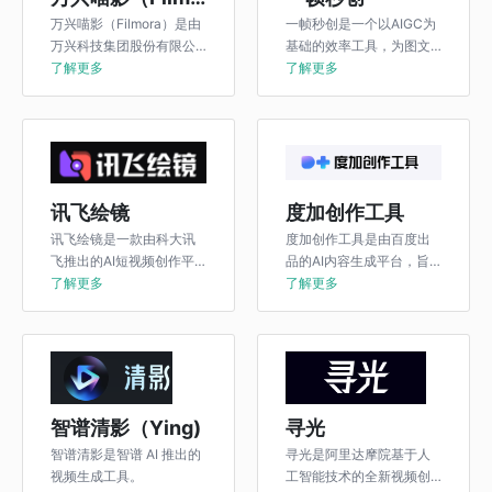
万兴喵影（Filmora）是由
一帧秒创是一个以AIGC为
万兴科技集团股份有限公
基础的效率工具，为图文
司深圳分公司开发的一款
了解更多
创作者和营销机构提供一
了解更多
国产视频剪辑软件。
键图文转视频（TTV）服
务，通过对优质素材、智
能AI语音、智能字幕、
BGM、LOGO等匹配设
置，无需剪辑，一键成
片，零门槛创作视频。
讯飞绘镜
度加创作工具
讯飞绘镜是一款由科大讯
度加创作工具是由百度出
飞推出的AI短视频创作平
品的AI内容生成平台，旨
台该平台的核心功能是将
了解更多
在降低内容生产的门槛，
了解更多
用户的文字描述自动转化
提升创作效率。
为生动的短视频内容为用
户提供了一种全新的视频
编辑体验通过输入想法星
火绘镜能够共创生成短视
频满足用户对于快速便捷
智谱清影（Ying)
寻光
创作短视频的需求。
智谱清影是智谱 AI 推出的
寻光是阿里达摩院基于人
视频生成工具。
工智能技术的全新视频创