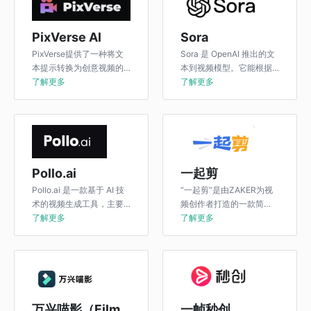
PixVerse Al
Sora
PixVerse提供了一种将文
Sora 是 OpenAI 推出的文
本提示转换为创意视频的
本到视频模型。它能根据
简单方法，使内容创建简
了解更多
用户输入的描述性提示快
了解更多
单易用。
速生成视频，还可对现有
视频进行编辑和扩展。
Pollo.ai
一起剪
Pollo.ai 是一款基于 AI 技
“一起剪”是由ZAKER为视
术的视频生成工具，主要
频创作者打造的一款简
面向内容创作者和营销人
了解更多
单、高效的智能短视频制
了解更多
员，通过将文本和图片转
作工具。
换为视频的方式，大幅降
低视频制作门槛。
万兴喵影（Filmora）
一帧秒创