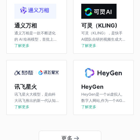
通义万相
可灵（KLING)
通义万相是一款不断进化
可灵（KLING），是快手
的 AI 绘画模型，首批上线
AI团队自研的视频生成大
三大功能：基础文生图功
了解更多
模型。
了解更多
能、相似图片生成功能、
图像风格迁移功能，仅需
一个模型即可支持多类图
像生成类任务能力。
讯飞星火
HeyGen
讯飞星火大模型，是由科
HeyGen是一个ai虚拟人,
大讯飞推出的新一代认知
数字人网站,作为一个AIGC
智能大模型，拥有跨领域
了解更多
网站，用户可以在该平台
了解更多
的知识和语言理解能力，
上使用自带的数字人形象
能够基于自然对话方式理
解与执行任务，提供语言
理解、知识问答、逻辑推
更多
理、数学题解答、代码理