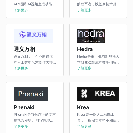
AI作图和AI视频生成功能的
的领军者，以创新技术驱
平台。
了解更多
动未来，致力于打造全球
了解更多
顶尖的人工智能解决方
案。
通义万相
Hedra
通义万相，一个不断进化
Hedra是由一批前斯坦福大
的人工智能艺术创作大模
学研究员组成的数字创新
型，擅长将奇思妙想转化
了解更多
实验室推出的一款人工智
了解更多
为图画。
能驱动的视频创作工具。
Phenaki
Krea
Phenaki是谷歌旗下的文本
Krea 是一款人工智能工
转视频模型。 打字就能生
具，可根据文本指令和绘
成有故事、有长度的视频
了解更多
图创建图像和视频。它支
了解更多
是Phenaki最大特点。
持超过2500个可以生成图