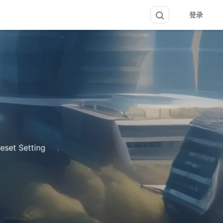
登录
eset Setting