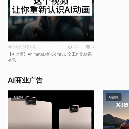
AI短视频/创意短剧
2K+
0
【AI动画】AnimateDiff-ComfyUI全工作流效果
演示
AI商业广告
AI视频
AI视频