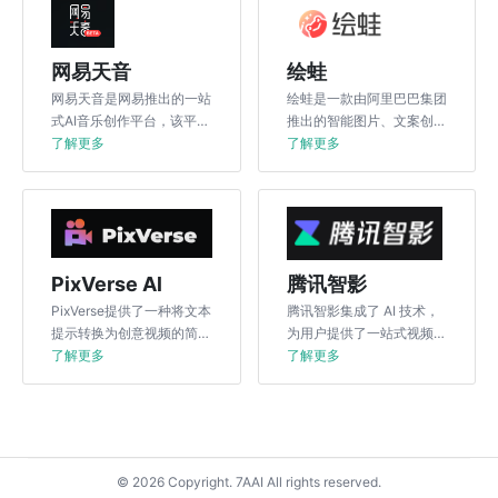
网易天音
绘蛙
网易天音是网易推出的一站
绘蛙是一款由阿里巴巴集团
式AI音乐创作平台，该平台
推出的智能图片、文案创作
具备多种功能，包括词曲编
了解更多
的AI电商创作平台，绘蛙旨
了解更多
唱、AI编曲、一键写歌、智
在为淘宝、天猫电商卖家和
能填词等。用户只需输入灵
达人提供服务，以提升创作
感，短短几秒钟内，AI就能
效率和降低成本。
完成词曲编唱的全部工作。
PixVerse Al
腾讯智影
PixVerse提供了一种将文本
腾讯智影集成了 AI 技术，
提示转换为创意视频的简单
为用户提供了一站式视频剪
方法，使内容创建简单易
了解更多
辑服务，包括素材搜集、视
了解更多
用。
频剪辑、渲染导出和发布
等。
© 2026 Copyright. 7AAI All rights reserved.