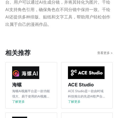
台。用户可以通过AI生成分镜，并将其转化为图片。千绘
AI支持角色引用，确保角色在不同分镜中保持一致。千绘
AI还提供多种排版、贴纸和文字工具，帮助用户轻松创作
出属于自己的漫画作品。
相关推荐
查看更多 >
海螺
ACE Studio
海螺AI视频平台是一款功能
ACE Studio是一款由时域
强大、易于使用的AI视频工
科技推出的先进AI歌声合成
具，通过智能化技术帮助用
了解更多
引擎，旨在为用户提供高品
了解更多
户高效完成视频创作，适用
质、自然且富有表现力的歌
于短视频、企业宣传、教育
声合成体验。
培训等多个领域。