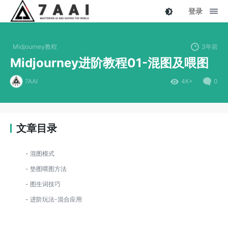
登录
Midjourney教程
3年前
Midjourney进阶教程01-混图及喂图
7AAI
4K+
0
文章目录
混图模式
垫图喂图方法
图生词技巧
进阶玩法-混合应用