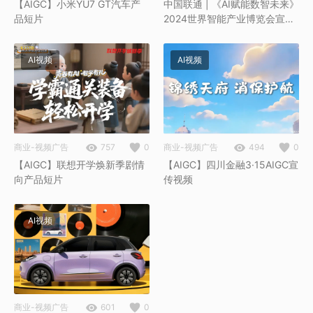
【AIGC】小米YU7 GT汽车产
中国联通 | 《AI赋能数智未来》
品短片
2024世界智能产业博览会宣传
片
AI视频
AI视频
商业-视频广告
757
0
商业-视频广告
494
0
【AIGC】联想开学焕新季剧情
【AIGC】四川金融3·15AIGC宣
向产品短片
传视频
AI视频
商业-视频广告
601
0