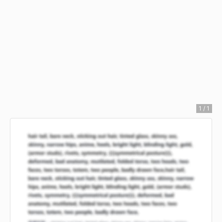
1 / 1