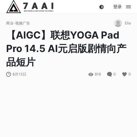
登录
商业-视频广告
Ella
【AIGC】联想YOGA Pad
Pro 14.5 AI元启版剧情向产
品短片
8月13日
816
0
0