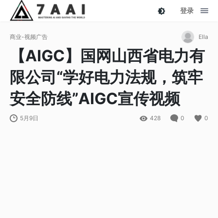
登录
商业-视频广告
Ella
【AIGC】国网山西省电力有
限公司“学好电力法规，筑牢
安全防线”AIGC宣传视频
5月9日
428
0
0