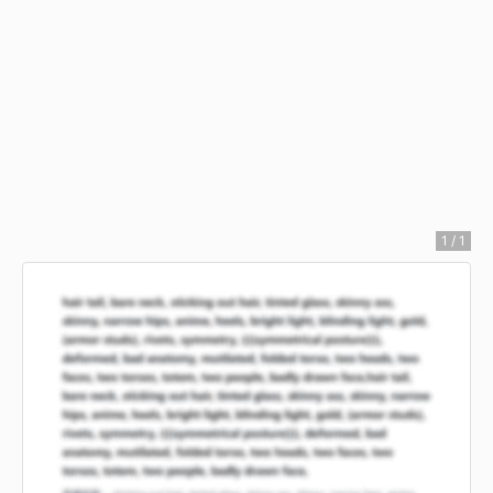
1 / 1