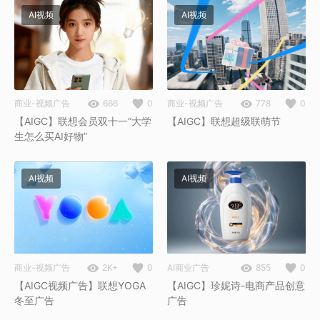
AI视频
AI视频
商业-视频广告
666
0
商业-视频广告
778
0
【AIGC】联想会员双十一“大学
【AIGC】联想超级联萌节
生怎么买AI好物”
AI视频
AI视频
商业-视频广告
2K+
0
AI商业广告
855
0
【AIGC视频广告】联想YOGA
【AIGC】珍妮诗-电商产品创意
冬至广告
广告