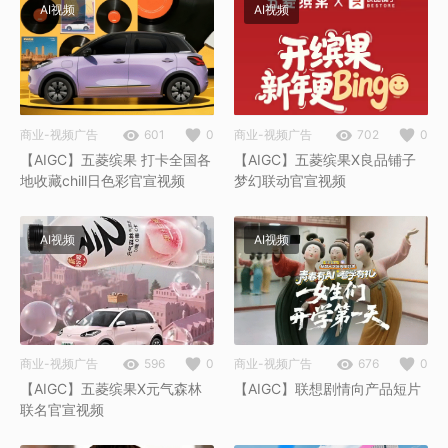
AI视频
AI视频
商业-视频广告
601
0
商业-视频广告
702
0
【AIGC】五菱缤果 打卡全国各
【AIGC】五菱缤果X良品铺子
地收藏chill日色彩官宣视频
梦幻联动官宣视频
AI视频
AI视频
商业-视频广告
596
0
商业-视频广告
676
0
【AIGC】五菱缤果X元气森林
【AIGC】联想剧情向产品短片
联名官宣视频