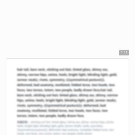
1 / 1