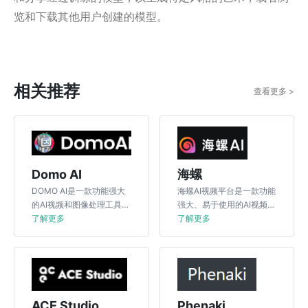
览和下载其他用户创建的模型。
相关推荐
查看更多 >
Domo AI
海螺
‌DOMO AI‌是一款功能强大
海螺AI视频平台是一款功能
的AI视频和图像处理工具，
强大、易于使用的AI视频工
特别适用于创意设计和视频
了解更多
具，通过智能化技术帮助用
了解更多
制作领域。其主要功能包括
户高效完成视频创作，适用
将真人视频转化为多种风格
于短视频、企业宣传、教育
化的视频，如动漫、3D、
培训等多个领域。
像素、彩色插画和中国水墨
画等‌。
ACE Studio
Phenaki