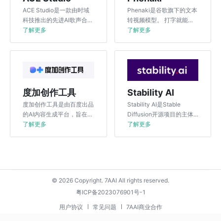
ACE Studio是一款由时域
Phenaki是谷歌旗下的文本
科技推出的先进AI歌声合成
转视频模型。 打字就能生
引擎，旨在为用户提供高品
了解更多
成有故事、有长度的视频是
了解更多
质、自然且富有表现力的歌
Phenaki最大特点。
声合成体验。
度加创作工具
Stability AI
度加创作工具是由百度出品
Stability AI是Stable
的AI内容生成平台，旨在降
Diffusion开源项目的主体
低内容生产的门槛，提升创
了解更多
公司
了解更多
作效率。
© 2026 Copyright. 7AAI All rights reserved.
粤ICP备2023076901号-1
用户协议
常见问题
7AAI商业合作