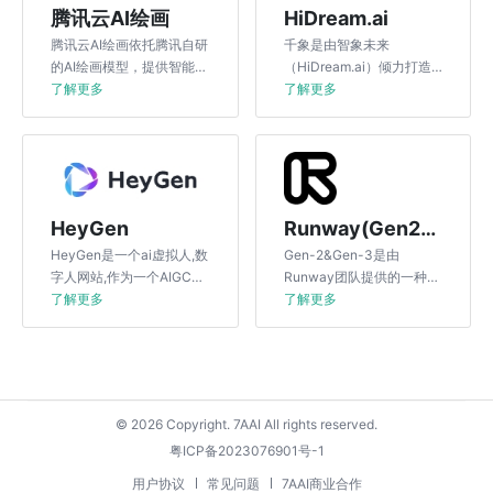
腾讯云AI绘画
‌HiDream.ai
腾讯云AI绘画依托腾讯自研
千象是由智象未来
的AI绘画模型，提供智能文
（HiDream.ai）倾力打造
生图、图生图、AI写真、视
了解更多
的基于国际领先且自主可控
了解更多
频动漫化以及图生动漫特
生成式人工智能（AIGC）
效,API等服务。
多模态大模型的全中文易上
手AIGC创作平台和社区。
HeyGen
Runway(Gen2&Gen3)
HeyGen是一个ai虚拟人,数
Gen-2&Gen-3是由
字人网站,作为一个AIGC网
Runway团队提供的一种先
站，用户可以在该平台上使
了解更多
进的AI视频生成系统。它能
了解更多
用自带的数字人形象
够通过文本、图像来生成视
频，同时可以对视频风格进
行转换。
© 2026 Copyright. 7AAI All rights reserved.
粤ICP备2023076901号-1
用户协议
常见问题
7AAI商业合作