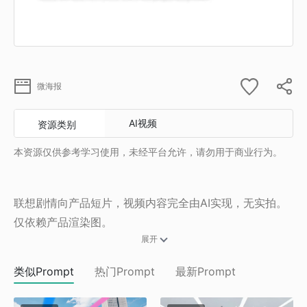
微海报
AI视频
资源类别
本资源仅供参考学习使用，未经平台允许，请勿用于商业行为。
联想剧情向产品短片，视频内容完全由AI实现，无实拍。
仅依赖产品渲染图。
展开
类似Prompt
热门Prompt
最新Prompt