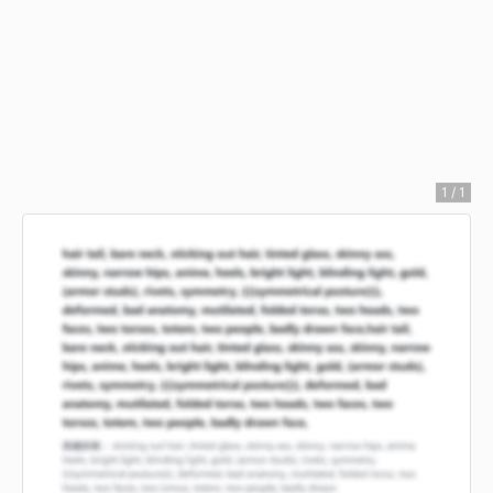
1 / 1