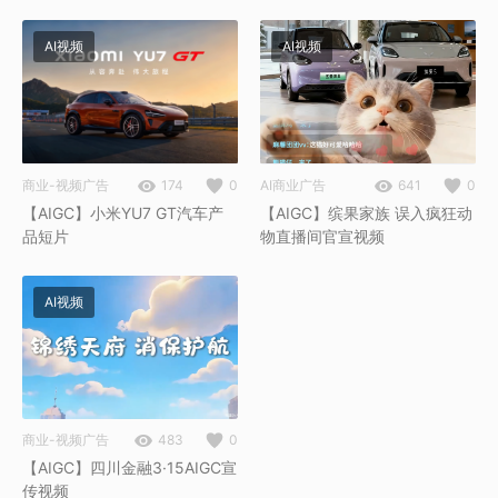
AI视频
AI视频
商业-视频广告
174
0
AI商业广告
641
0
【AIGC】小米YU7 GT汽车产
【AIGC】缤果家族 误入疯狂动
品短片
物直播间官宣视频
AI视频
商业-视频广告
483
0
【AIGC】四川金融3·15AIGC宣
传视频