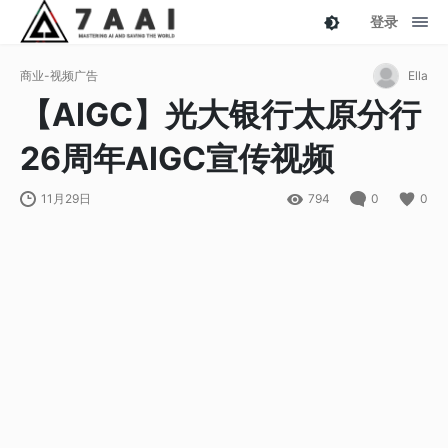
登录
商业-视频广告
Ella
【AIGC】光大银行太原分行
26周年AIGC宣传视频
11月29日
794
0
0