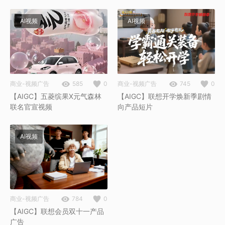
AI视频
AI视频
商业-视频广告
585
0
商业-视频广告
745
0
【AIGC】五菱缤果X元气森林
【AIGC】联想开学焕新季剧情
联名官宣视频
向产品短片
AI视频
商业-视频广告
784
0
【AIGC】联想会员双十一产品
广告