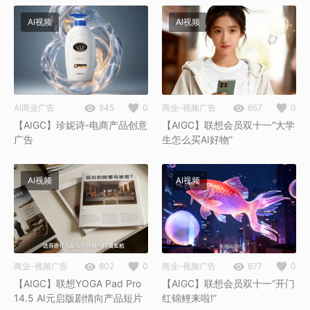
AI视频
AI视频
AI商业广告
845
0
商业-视频广告
657
0
【AIGC】珍妮诗-电商产品创意
【AIGC】联想会员双十一“大学
广告
生怎么买AI好物”
AI视频
AI视频
商业-视频广告
802
0
商业-视频广告
677
0
【AIGC】联想YOGA Pad Pro
【AIGC】联想会员双十一“开门
14.5 AI元启版剧情向产品短片
红锦鲤来啦!”