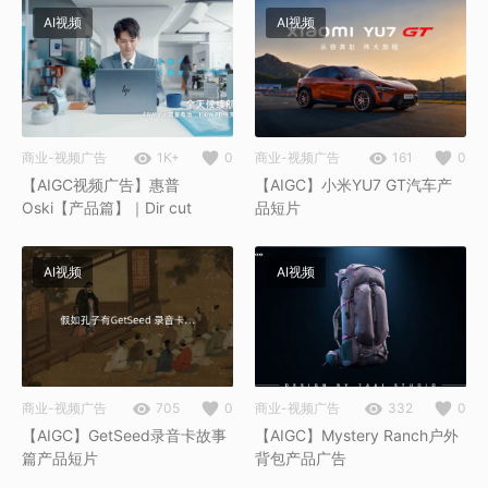
AI视频
AI视频
商业-视频广告
1K+
0
商业-视频广告
161
0
【AIGC视频广告】惠普
【AIGC】小米YU7 GT汽车产
Oski【产品篇】｜Dir cut
品短片
AI视频
AI视频
商业-视频广告
705
0
商业-视频广告
332
0
【AIGC】GetSeed录音卡故事
【AIGC】Mystery Ranch户外
篇产品短片
背包产品广告