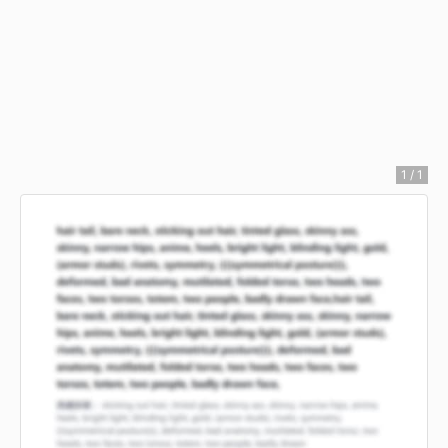
1 / 1