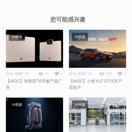
您可能感兴趣
AI视频
AI视频
商业-视频广告
12
0
商业-视频广告
139
0
【AIGC】学而思T6平板产品广
【AIGC】小米YU7 GT汽车产
告
品短片
AI视频
AI视频