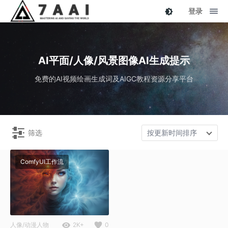
登录
AI平面/人像/风景图像AI生成提示
免费的AI视频绘画生成词及AIGC教程资源分享平台
筛选
按更新时间排序
ComfyUI工作流
人像/动漫人物
2K+
0