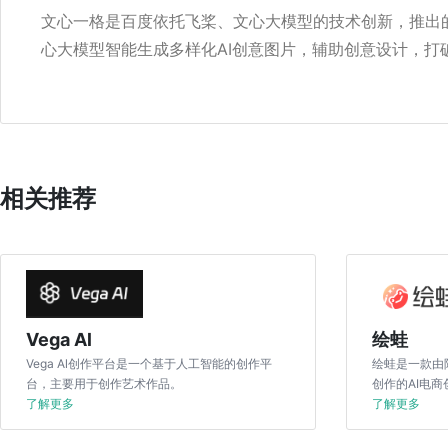
文心一格是百度依托飞桨、文心大模型的技术创新，推出
心大模型智能生成多样化AI创意图片，辅助创意设计，打
相关推荐
Vega Al
绘蛙
Vega Al创作平台是一个基于人工智能的创作平
绘蛙是一款由
台，主要用于创作艺术作品。
创作的AI电
了解更多
商卖家和达人
了解更多
本。