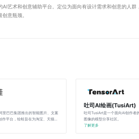
的AI艺术和创意辅助平台。定位为面向有设计需求和创意的人群
破创意瓶颈。
吐司AI绘画(TusiArt)
阿里巴巴集团推出的智能图片、文案
吐司TusiArt是一个面向AI创作
商创作平台，绘蛙旨在为淘宝、天猫电
图像的模型分享社区。
提供服务，以提升创作效率和降低成
了解更多