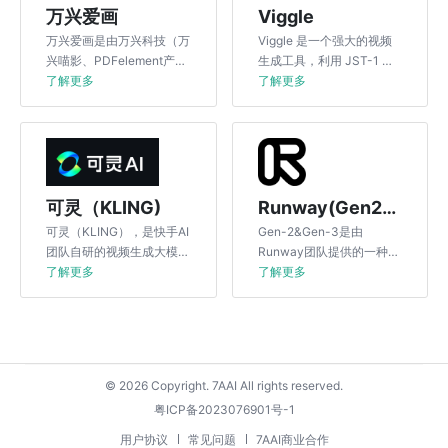
万兴爱画
Viggle
万兴爱画是由万兴科技（万
Viggle 是一个强大的视频
兴喵影、PDFelement产品
生成工具，利用 JST-1 模
背后的公司）推出的AIGC
了解更多
型实现视频和 3D 动画的创
了解更多
艺术画生成工具，用户只需
造。
要输入几个描述性的提示
词，万兴爱画便会自动处理
生成图片和插画。
可灵（KLING)
Runway(Gen2&Gen3)
可灵（KLING），是快手AI
Gen-2&Gen-3是由
团队自研的视频生成大模
Runway团队提供的一种先
型。
了解更多
进的AI视频生成系统。它能
了解更多
够通过文本、图像来生成视
频，同时可以对视频风格进
行转换。
© 2026 Copyright. 7AAI All rights reserved.
粤ICP备2023076901号-1
用户协议
常见问题
7AAI商业合作