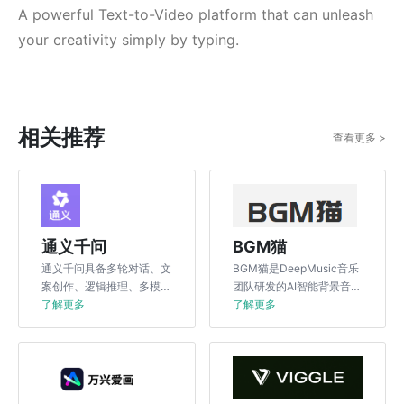
A powerful Text-to-Video platform that can unleash
your creativity simply by typing.
相关推荐
查看更多 >
通义千问
BGM猫
通义千问具备多轮对话、文
BGM猫是DeepMusic音乐
案创作、逻辑推理、多模态
团队研发的AI智能背景音乐
理解以及多语言支持等功
了解更多
配乐生成工具。BGM猫利
了解更多
能。
用先进的AI音乐生成技术，
使用户能够根据自己的需求
快速生成个性化的背景音
乐。