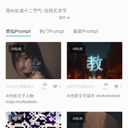
用AI生成十二节气-谷雨艺术字
展开
类似Prompt
热门Prompt
最新Prompt
AI绘画
AI绘画
AI艺术字/图标设计
0
AI艺术字/图标设计
0
2K+
1K+
AI光影文字人物-
AI光影文字城市-revAnimated
majicmixRealistic
AI绘画
AI绘画