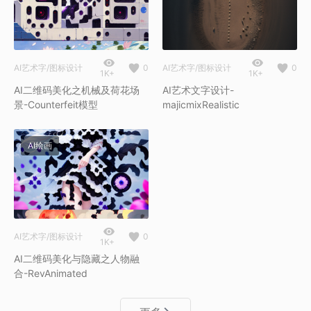
AI艺术字/图标设计
0
AI艺术字/图标设计
0
1K+
1K+
AI二维码美化之机械及荷花场
AI艺术文字设计-
景-Counterfeit模型
majicmixRealistic
AI绘画
AI艺术字/图标设计
0
1K+
AI二维码美化与隐藏之人物融
合-RevAnimated