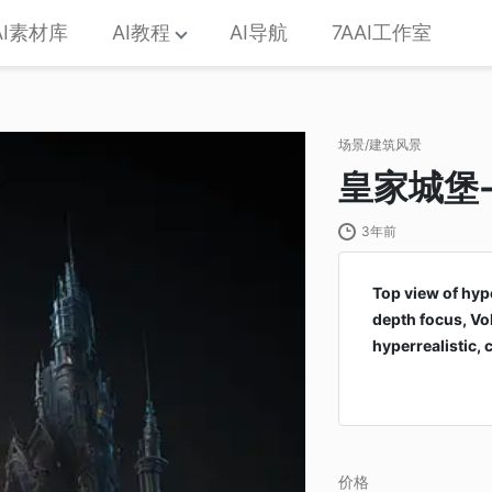
AI素材库
AI教程
AI导航
7AAI工作室
场景/建筑风景
皇家城堡-
3年前
Top view of hyp
depth focus, Vol
hyperrealistic, 
价格