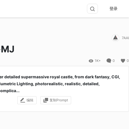
登录
7AAI
MJ
1K+
0
0
er detailed supermassive royal castle, from dark fantasy, CGI,
umetric Lighting, photorealistic, realistic, detailed,
complica...
编辑
复制Prompt